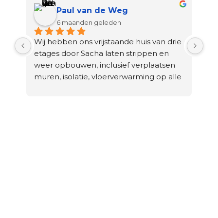
Paul van de Weg
6 maanden geleden
Wij hebben ons vrijstaande huis van drie 
Sup
etages door Sacha laten strippen en 
zow
weer opbouwen, inclusief verplaatsen 
per
muren, isolatie, vloerverwarming op alle 
sup
etages, elektra, water, metselwerk, 
ont
stuken en het gehele huis verven.
va
Goede prijs/kwaliteit verhouding.
Wij hebben Sacha via onze kinderen die 
allen soortgelijke projecten met hen 
deden.
Aandachtspunt één ‘voorman’ die er 
altijd is, voor de surveillance van het 
project en communicatie in het 
Nederlands.