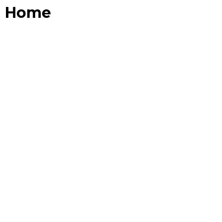
Home
Jouw renovatie of
bouwproject begint bij