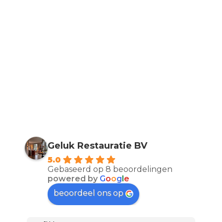
Geluk Restauratie BV
5.0
Gebaseerd op 8 beoordelingen
powered by
G
o
o
g
l
e
beoordeel ons op