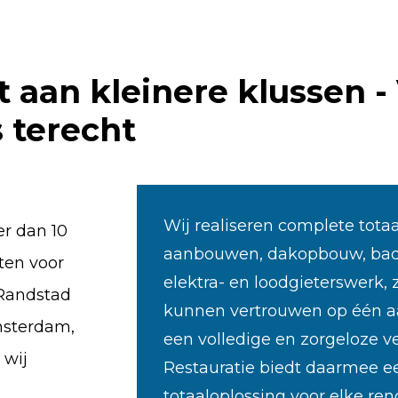
t aan kleinere klussen -
s terecht
Wij realiseren complete totaa
r dan 10
aanbouwen, dakopbouw, bad
ten voor
elektra- en loodgieterswerk,
 Randstad
kunnen vertrouwen op één a
msterdam,
een volledige en zorgeloze 
 wij
Restauratie biedt daarmee 
totaaloplossing voor elke reno