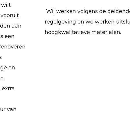
 wilt
Wij werken volgens de geldend
 vooruit
regelgeving en we werken uitsl
eden aan
hoogkwalitatieve materialen.
ls een
 renoveren
s
ige en
en
 extra
uur van