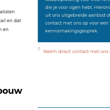
die je voor ogen hebt. Hieron
listen
uit ons uitgebreide aanbod o
ail en dat
contact met ons op voor een v
en en
kennismakingsgesprek.
Neem direct contact met ons
tbouw