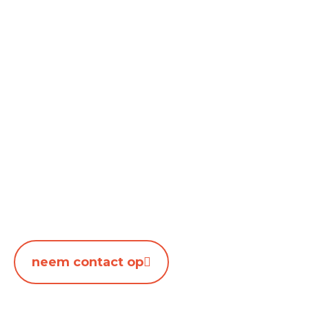
Diensten aang
Restauratie
Meer dan 10 
neem contact op
Meer dan 20