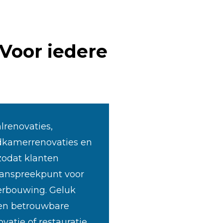
 Voor iedere
lrenovaties,
kamerrenovaties en
 zodat klanten
anspreekpunt voor
verbouwing. Geluk
een betrouwbare
vatie of restauratie