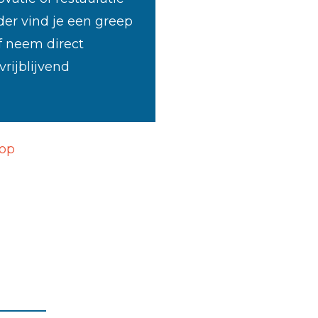
der vind je een greep
f neem direct
rijblijvend
 op