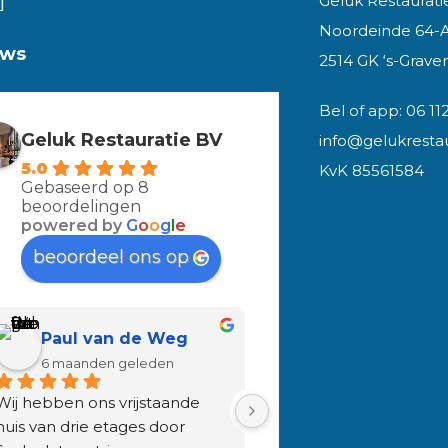
Geluk Restauratie
Noordeinde 64-
ews
2514 GK ‘s-Grav
Bel of app: 06 1
Geluk Restauratie BV
info@gelukrestau
5.0
KvK 85561584
Gebaseerd op 8
beoordelingen
powered by
G
o
o
g
l
e
beoordeel ons op
Paul van de Weg
6 maanden geleden
6 maanden gelede
Wij hebben ons vrijstaande 
Super fijne service. Erg 
huis van drie etages door 
geholpen zowel voor e