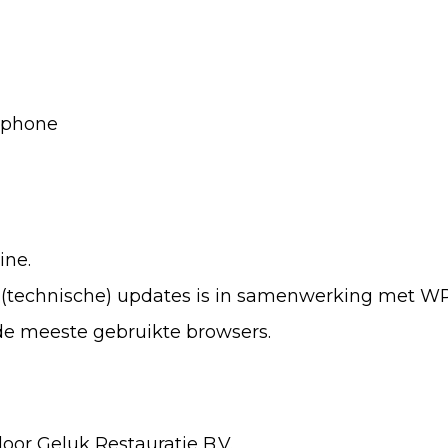
rtphone
ine.
g, (technische) updates is in samenwerking met WP
de meeste gebruikte browsers.
oor Geluk Restauratie B.V.